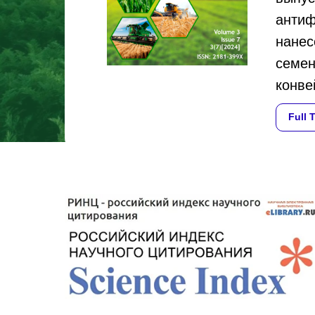
антиф
нанес
семен
конве
Full 