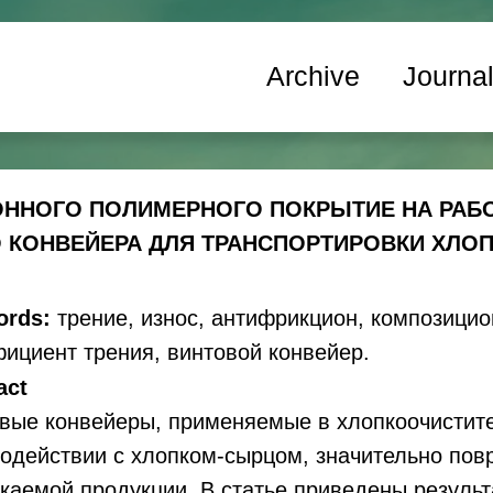
Archive
Journa
ННОГО ПОЛИМЕРНОГО ПОКРЫТИЕ НА РАБ
 КОНВЕЙЕРА ДЛЯ ТРАНСПОРТИРОВКИ ХЛО
ords:
трение, износ, антифрикцион, композици
ициент трения, винтовой конвейер.
act
вые конвейеры, применяемые в хлопкоочистит
одействии с хлопком-сырцом, значительно повр
каемой продукции. В статье приведены резуль