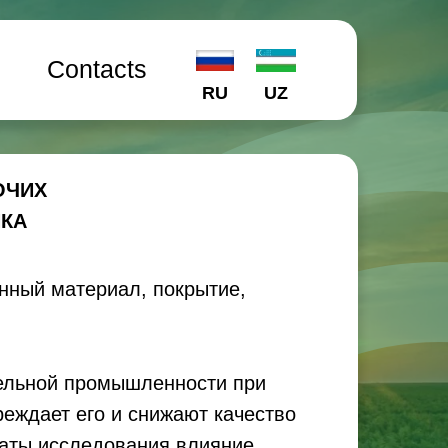
l
Contacts
RU
UZ
ОЧИХ
ПКА
онный материал, покрытие,
ельной промышленности при
еждает его и снижают качество
таты исследования влияние