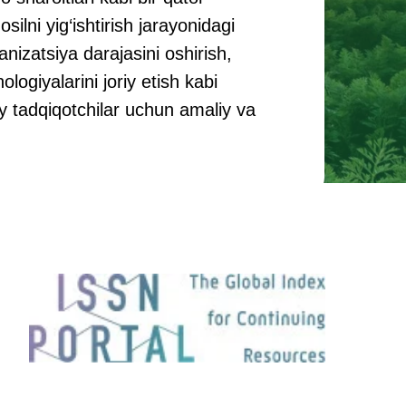
ni yig‘ishtirish jarayonidagi
nizatsiya darajasini oshirish,
ologiyalarini joriy etish kabi
miy tadqiqotchilar uchun amaliy va