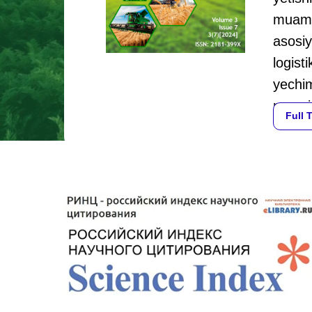
muammo
asosiy
logist
yechim
nazar
Full 