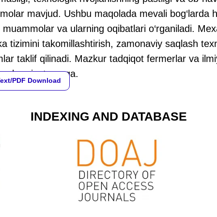
lar mavjud. Ushbu maqolada mevali bog‘larda hosil
 muammolar va ularning oqibatlari o‘rganiladi. Mexa
ika tizimini takomillashtirish, zamonaviy saqlash texn
lar taklif qilinadi. Mazkur tadqiqot fermerlar va il
iy ahamiyatga ega.
Text/PDF Download
INDEXING AND DATABASE