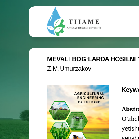
MEVALI BOG‘LARDA HOSILNI 
Z.M.Umurzakov
Keyw
Abstr
O‘zbek
yetish
yetish