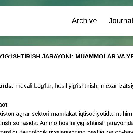
Archive
Journa
YIG‘ISHTIRISH JARAYONI: MUAMMOLAR VA 
ords:
mevali bog‘lar, hosil yig‘ishtirish, mexanizatsi
act
iston agrar sektori mamlakat iqtisodiyotida muhim 
tirish sohasida. Ammo hosilni yig‘ishtirish jarayoni
masligi, texnologik rivojlanishning pastligi va ob-hav