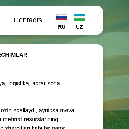
l
Contacts
RU
UZ
YECHIMLAR
ya, logistika, agrar soha.
o‘rin egallaydi, ayniqsa meva
da mehnat resurslarining
o sharoitlari kabi bir qator