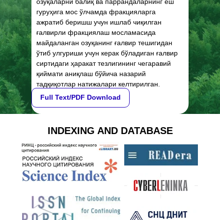
озуқаларни балиқ ва паррандаларнинг ёш
гуруҳига мос ўлчамда фракцияларга
ажратиб беришш учун ишлаб чиқилган
ғалвирли фракциялаш мосламасида
майдаланган озуқанинг ғалвир тешигидан
ўтиб улгуриши учун керак бўладиган ғалвир
сиртидаги ҳаракат тезлигининг чегаравий
қиймати аниқлаш бўйича назарий
тадқиқотлар натижалари келтирилган.
Full Text/PDF Download
INDEXING AND DATABASE