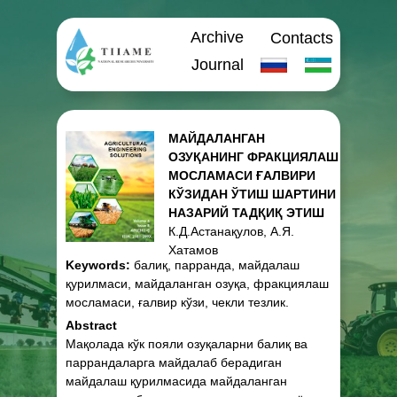
Archive
Contacts
Journal
МАЙДАЛАНГАН
ОЗУҚАНИНГ ФРАКЦИЯЛАШ
МОСЛАМАСИ ҒАЛВИРИ
КЎЗИДАН ЎТИШ ШАРТИНИ
НАЗАРИЙ ТАДҚИҚ ЭТИШ
К.Д.Астанақулов, А.Я.
Хатамов
Keywords:
балиқ, парранда, майдалаш
қурилмаси, майдаланган озуқа, фракциялаш
мосламаси, ғалвир кўзи, чекли тезлик.
Abstract
Мақолада кўк пояли озуқаларни балиқ ва
паррандаларга майдалаб берадиган
майдалаш қурилмасида майдаланган