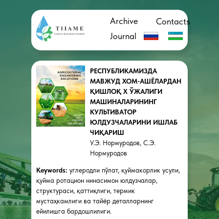
Archive
Contacts
Journal
РЕСПУБЛИКАМИЗДА
МАВЖУД ХОМ-АШЁЛАРДАН
ҚИШЛОҚ Х ЎЖАЛИГИ
МАШИНАЛАРИНИНГ
КУЛЬТИВАТОР
ЮЛДУЗЧАЛАРИНИ ИШЛАБ
ЧИҚАРИШ
У.Э. Нормуродов, С.Э.
Нормуродов
Keywords:
углеродли пўлат, қуймакорлик усули,
қуйма ротацион нинасимон юлдузчалар,
структураси, қаттиқлиги, термик
мустаҳкамлиги ва тайёр деталларнинг
ейилишга бардошлилиги.