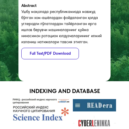
Abstract
Ушбу мақолада республикамизда мавжуд
бўлган хом-ашёлардан фойдаланган ҳолда
углеродли пўлатлардан тайёрланган ерга
ишлов берувчи машиналарнинг қуйма
нинасимон ротацион юлдузчаларининг илмий
изланиш натижалари тавсия этилган.
Full Text/PDF Download
INDEXING AND DATABASE