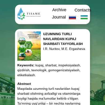
Archive
Contacts
Journal
UZUMNING TURLI
NAVLARIDAN KUPAJ
SHARBATI TAYYORLASH
I.R. Nuritov, M.E. Ergasheva
Keywords:
kupaj, sharbat, inspeksiyalash,
qizdirish, texnologik, gomogenizatsiyalash,
etiketkalash.
Abstract
Maqolada uzumning turli navlaridan kupaj
sharbati olishning avfzalligi va vitaminlarga
boyligi haqida ma‘lumotlar keltirib o‘tilgan.
Ta‘mning uyg‘unligi – bir nechta navlarning