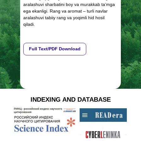
aralashuvi sharbatini boy va murakkab ta‘mga
ega ekanligi. Rang va aromat – turli navlar
aralashuvi tabiiy rang va yoqimli hid hosil
qiladi.
Full Text/PDF Download
INDEXING AND DATABASE