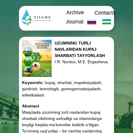
Archive
Contacts
Journal
UZUMNING TURLI
NAVLARIDAN KUPAJ
SHARBATI TAYYORLASH
I.R. Nuritov, M.E. Ergasheva
Keywords:
kupaj, sharbat, inspeksiyalash,
qizdirish, texnologik, gomogenizatsiyalash,
etiketkalash.
Abstract
Maqolada uzumning turli navlaridan kupaj
sharbati olishning avfzalligi va vitaminlarga
boyligi haqida ma‘lumotlar keltirib o‘tilgan.
Ta‘mning uyg‘unligi – bir nechta navlarning