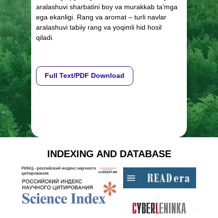
aralashuvi sharbatini boy va murakkab ta‘mga
ega ekanligi. Rang va aromat – turli navlar
aralashuvi tabiiy rang va yoqimli hid hosil
qiladi.
Full Text/PDF Download
INDEXING AND DATABASE